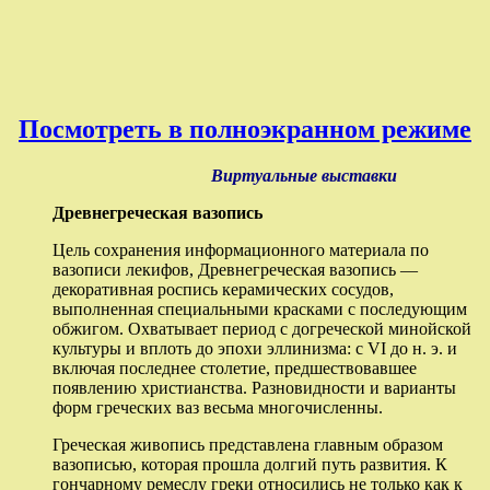
Посмотреть в полноэкранном режиме
Виртуальные выставки
Древнегреческая вазопись
Цель сохранения информационного материала по
вазописи лекифов, Древнегреческая вазопись —
декоративная роспись керамических сосудов,
выполненная специальными красками с последующим
обжигом. Охватывает период с догреческой минойской
культуры и вплоть до эпохи эллинизма: с VI до н. э. и
включая последнее столетие, предшествовавшее
появлению христианства. Разновидности и варианты
форм греческих ваз весьма многочисленны.
Греческая живопись представлена главным образом
вазописью, которая прошла долгий путь развития. К
гончарному ремеслу греки относились не только как к