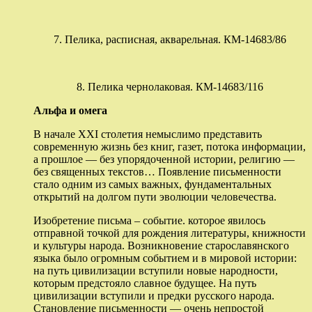
7. Пелика, расписная, акварельная. КМ-14683/86
8. Пелика чернолаковая. КМ-14683/116
Альфа и омега
В начале XXI столетия немыслимо представить
современную жизнь без книг, газет, потока информации,
а прошлое — без упорядоченной истории, религию —
без священных текстов… Появление письменности
стало одним из самых важных, фундаментальных
открытий на долгом пути эволюции человечества.
Изобретение письма – событие. которое явилось
отправной точкой для рождения литературы, книжности
и культуры народа. Возникновение старославянского
языка было огромным событием и в мировой истории:
на путь цивилизации вступили новые народности,
которым предстояло славное будущее. На путь
цивилизации вступили и предки русского народа.
Становление письменности — очень непростой