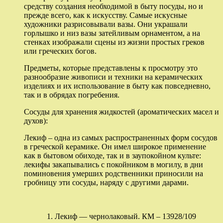
средству создания необходимой в быту посуды, но и
прежде всего, как к искусству. Самые искусные
художники разрисовывали вазы. Они украшали
горлышко и низ вазы затейливым орнаментом, а на
стенках изображали сцены из жизни простых греков
или греческих богов.
Предметы, которые представлены к просмотру это
разнообразие живописи и техники на керамических
изделиях и их использование в быту как повседневно,
так и в обрядах погребения.
Сосуды для хранения жидкостей (ароматических масел и
духов):
Лекиф – одна из самых распространенных форм сосудов
в греческой керамике. Он имел широкое применение
как в бытовом обиходе, так и в заупокойном культе:
лекифы закапывались с покойником в могилу, в дни
поминовения умерших родственники приносили на
гробницу эти сосуды, наряду с другими дарами.
1. Лекиф — чернолаковый. КМ – 13928/109