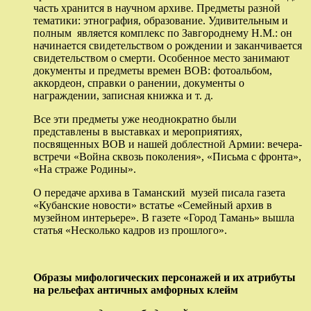
часть хранится в научном архиве. Предметы разной
тематики: этнография, образование. Удивительным и
полным является комплекс по Завгороднему Н.М.: он
начинается свидетельством о рождении и заканчивается
свидетельством о смерти. Особенное место занимают
документы и предметы времен ВОВ: фотоальбом,
аккордеон, справки о ранении, документы о
награждении, записная книжка и т. д.
Все эти предметы уже неоднократно были
представлены в выставках и мероприятиях,
посвященных ВОВ и нашей доблестной Армии: вечера-
встречи «Война сквозь поколения», «Письма с фронта»,
«На страже Родины».
О передаче архива в Таманский музей писала газета
«Кубанские новости» встатье «Семейный архив в
музейном интерьере». В газете «Город Тамань» вышла
статья «Несколько кадров из прошлого».
Образы мифологических персонажей и их атрибуты
на рельефах античных амфорных клейм