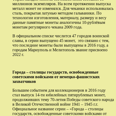
миллионов экземпляров. На всем протяжении выпуска
металл монет не изменялся. Для чеканки использовалась
сталь, покрытая латунью методом гальваники. По
технологии изготовления, материалу, размеру и весу
данные памятные монеты аналогичны 10-рублёвым
монетам регулярного чекана 2009 года.
В официальном списке числится 47 городов воинской
славы, в серии выпущено 45 монет, это связано с тем,
что последние монеты были выпущены в 2016 году, а
городам Мариуполь и Мелитополь звание присвоено
2022 г.
Города – столицы государств, освобожденные
советскими войсками от немецко-фашистских
захватчиков
Большим событием для коллекционеров в 2016 году
стал выпуск 14-ти юбилейных пятирублевых монет,
продолживших тему 70-летия Победы советского народа
в Великой Отечественной войне 1941 – 1945 г.г.
Официальное название серии – «Города – столицы
государств, освобожденные советскими войсками от