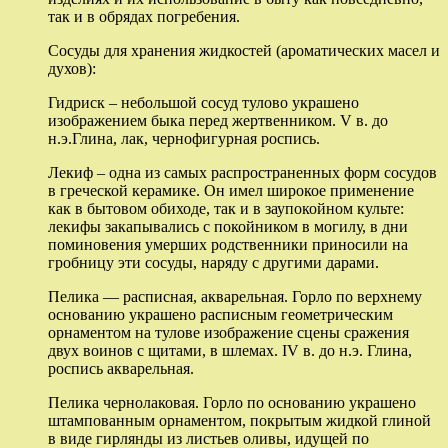
так и в обрядах погребения.
Сосуды для хранения жидкостей (ароматических масел и
духов):
Гидриск – небольшой сосуд тулово украшено
изображением быка перед жертвенником. V в. до
н.э.Глина, лак, чернофигурная роспись.
Лекиф – одна из самых распространенных форм сосудов
в греческой керамике. Он имел широкое применение
как в бытовом обиходе, так и в заупокойном культе:
лекифы закапывались с покойником в могилу, в дни
поминовения умерших родственники приносили на
гробницу эти сосуды, наряду с другими дарами.
Пелика — расписная, акварельная. Горло по верхнему
основанию украшено расписным геометрическим
орнаментом на тулове изображение сцены сражения
двух воинов с щитами, в шлемах. IV в. до н.э. Глина,
роспись акварельная.
Пелика чернолаковая. Горло по основанию украшено
штампованным орнаментом, покрытым жидкой глиной
в виде гирлянды из листьев оливы, идущей по