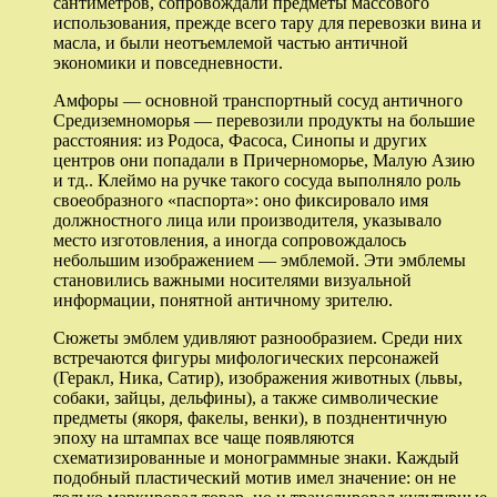
сантиметров, сопровождали предметы массового
использования, прежде всего тару для перевозки вина и
масла, и были неотъемлемой частью античной
экономики и повседневности.
Амфоры — основной транспортный сосуд античного
Средиземноморья — перевозили продукты на большие
расстояния: из Родоса, Фасоса, Синопы и других
центров они попадали в Причерноморье, Малую Азию
и тд.. Клеймо на ручке такого сосуда выполняло роль
своеобразного «паспорта»: оно фиксировало имя
должностного лица или производителя, указывало
место изготовления, а иногда сопровождалось
небольшим изображением — эмблемой. Эти эмблемы
становились важными носителями визуальной
информации, понятной античному зрителю.
Сюжеты эмблем удивляют разнообразием. Среди них
встречаются фигуры мифологических персонажей
(Геракл, Ника, Сатир), изображения животных (львы,
собаки, зайцы, дельфины), а также символические
предметы (якоря, факелы, венки), в позднентичную
эпоху на штампах все чаще появляются
схематизированные и монограммные знаки. Каждый
подобный пластический мотив имел значение: он не