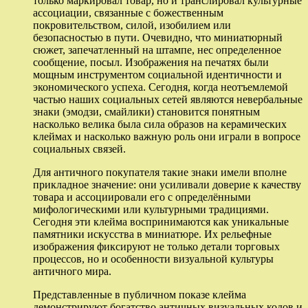
только маркировал товар, но и транслировал культурные
ассоциации, связанные с божественным
покровительством, силой, изобилием или
безопасностью в пути. Очевидно, что миниатюрный
сюжет, запечатленный на штампе, нес определенное
сообщение, посыл. Изображения на печатях были
мощным инструментом социальной идентичности и
экономического успеха. Сегодня, когда неотъемлемой
частью наших социальных сетей являются невербальные
знаки (эмодзи, смайлики) становится понятным
насколько велика была сила образов на керамических
клеймах и насколько важную роль они играли в вопросе
социальных связей.
Для античного покупателя такие знаки имели вполне
прикладное значение: они усиливали доверие к качеству
товара и ассоциировали его с определёнными
мифологическими или культурными традициями.
Сегодня эти клейма воспринимаются как уникальные
памятники искусства в миниатюре. Их рельефные
изображения фиксируют не только детали торговых
процессов, но и особенности визуальной культуры
античного мира.
Представленные в публичном показе клейма
демонстрируют богатство античных визуальных кодов и