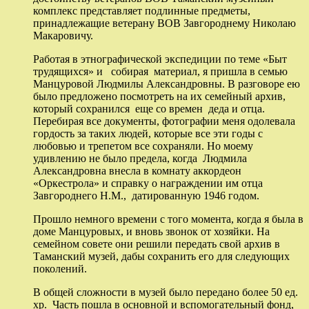
комплекс представляет подлинные предметы,
принадлежащие ветерану ВОВ Завгороднему Николаю
Макаровичу.
Работая в этнографической экспедиции по теме «Быт
трудящихся» и собирая материал, я пришла в семью
Манцуровой Людмилы Александровны. В разговоре ею
было предложено посмотреть на их семейный архив,
который сохранился еще со времен деда и отца.
Перебирая все документы, фотографии меня одолевала
гордость за таких людей, которые все эти годы с
любовью и трепетом все сохраняли. Но моему
удивлению не было предела, когда Людмила
Александровна внесла в комнату аккордеон
«Оркестрола» и справку о награждении им отца
Завгороднего Н.М., датированную 1946 годом.
Прошло немного времени с того момента, когда я была в
доме Манцуровых, и вновь звонок от хозяйки. На
семейном совете они решили передать свой архив в
Таманский музей, дабы сохранить его для следующих
поколений.
В общей сложности в музей было передано более 50 ед.
хр. Часть пошла в основной и вспомогательный фонд,