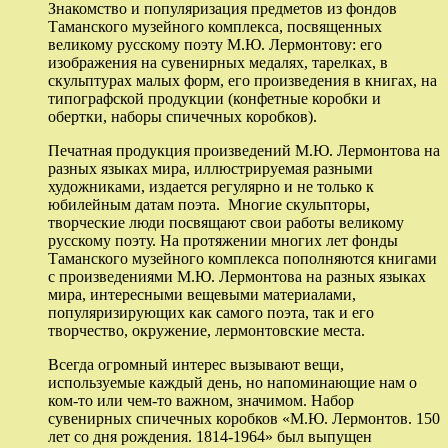
Знакомство и популяризация предметов из фондов
Таманского музейного комплекса, посвященных
великому русскому поэту М.Ю. Лермонтову: его
изображения на сувенирных медалях, тарелках, в
скульптурах малых форм, его произведения в книгах, на
типографской продукции (конфетные коробки и
обертки, наборы спичечных коробков).
Печатная продукция произведений М.Ю. Лермонтова на
разных языках мира, иллюстрируемая разными
художниками, издается регулярно и не только к
юбилейным датам поэта. Многие скульпторы,
творческие люди посвящают свои работы великому
русскому поэту. На протяжении многих лет фонды
Таманского музейного комплекса пополняются книгами
с произведениями М.Ю. Лермонтова на разных языках
мира, интересными вещевыми материалами,
популяризирующих как самого поэта, так и его
творчество, окружение, лермонтовские места.
Всегда огромный интерес вызывают вещи,
используемые каждый день, но напоминающие нам о
ком-то или чем-то важном, значимом. Набор
сувенирных спичечных коробков «М.Ю. Лермонтов. 150
лет со дня рождения. 1814-1964» был выпущен