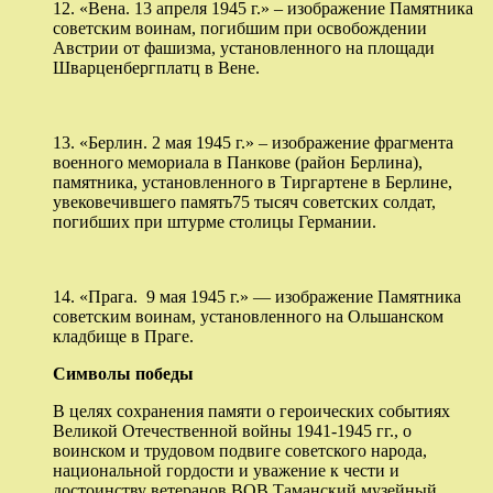
12. «Вена. 13 апреля 1945 г.» – изображение Памятника
советским воинам, погибшим при освобождении
Австрии от фашизма, установленного на площади
Шварценбергплатц в Вене.
13. «Берлин. 2 мая 1945 г.» – изображение фрагмента
военного мемориала в Панкове (район Берлина),
памятника, установленного в Тиргартене в Берлине,
увековечившего память75 тысяч советских солдат,
погибших при штурме столицы Германии.
14. «Прага. 9 мая 1945 г.» — изображение Памятника
советским воинам, установленного на Ольшанском
кладбище в Праге.
Символы победы
В целях сохранения памяти о героических событиях
Великой Отечественной войны 1941-1945 гг., о
воинском и трудовом подвиге советского народа,
национальной гордости и уважение к чести и
достоинству ветеранов ВОВ Таманский музейный