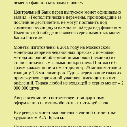
немецко-фашистских захватчиков».
Центральный Банк перед выпуском монет официально
заявил: «Геополитические перемены, произошедшие за
последние десятилетия, не могут поставить под
сомнения бесспорную важность победы над фашизмом.
Именно этой победе посвящена серия памятных монет
Банка России».
Монеты изготовлены в 2016 году на Московском
монетном дворе на чеканочных прессах с помощью
метода холодной объемной штамповки (чеканки) из
стали с никелевым гальванопокрытием. При массе 6
грамм каждая монета имеет диаметр 25 миллиметров и
толщину 1,8 миллиметров. Гурт – чередование гладких
промежутков с дюжиной участков, имеющих по пять
рифлений. Тираж любой из входящей в серию монет – 2
000 000 штук.
Аверс всех монет соответствует стандартному
оформлению памятно-оборотных пяти-рублёвок.
Все реверсы монет выполнены в единой стилистике
художником А.А. Брынза.