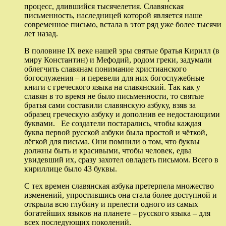
процесс, длившийся тысячелетия. Славянская
письменность, наследницей которой является наше
современное письмо, встала в этот ряд уже более тысячи
лет назад.
В половине IX веке нашей эры святые братья Кирилл (в
миру Константин) и Мефодий, родом греки, задумали
облегчить славянам понимание христианского
богослужения – и перевели для них богослужебные
книги с греческого языка на славянский. Так как у
славян в то время не было письменности, то святые
братья сами составили славянскую азбуку, взяв за
образец греческую азбуку и дополнив ее недостающими
буквами. Ее создатели постарались, чтобы каждая
буква первой русской азбуки была простой и чёткой,
лёгкой для письма. Они помнили о том, что буквы
должны быть и красивыми, чтобы человек, едва
увидевший их, сразу захотел овладеть письмом. Всего в
кириллице было 43 буквы.
С тех времен славянская азбука претерпела множество
изменений, упростившись она стала более доступной и
открыла всю глубину и прелести одного из самых
богатейших языков на планете – русского языка – для
всех последующих поколений.