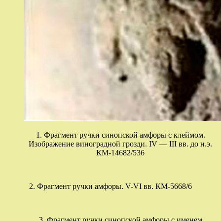
1. Фрагмент ручки синопской амфоры с клеймом.
Изображение виноградной грозди. IV — III вв. до н.э.
КМ-14682/536
2. Фрагмент ручки амфоры. V-VI вв. КМ-5668/6
3. Фрагмент ручки синопской амфоры с именем