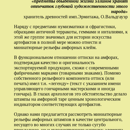
«предметы обыденной жизни эллинов хранят
отпечаток глубокой художественности этого
народа»
хранитель древностей имп.Эрмитажа, О.Вальдгауэр
Наряду с предметами нумизматики и сфрагистики,
образцами античной терракоты, геммами и инталиями, к
этой же группе значимых для истории искусства
артефактов в полной мере можно отнести и
миниатюрные рельефы амфорных клейм.
В функциональном отношении оттиски на амфорах,
подтверждая качество и оригинальность
экспортируемой продукции, схожи с современными
фабричными марками (товарными знаками). Помимо
собственного рельефного компонента оттиск (или
печать) имел т.н. «легенду» (текст с указанием имени
управляющего гончарными мастерскими и иногда
гончара). В глазах археологов это обстоятельство делало
штампы на амфорной таре ценным хронологическим
индикатором соответствующих артефактов.
Однако нами предлагается рассмотреть миниатюрные
рельефы амфорных штампов в качестве центрального,
несущего во многих случаях не только сугубо
прикладную, но и художественную нагрузку, элемента