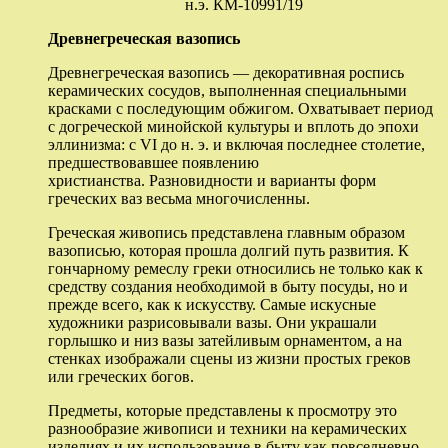
н.э. КМ-10991/19
Древнегреческая вазопись
Древнегреческая вазопись — декоративная роспись
керамических сосудов, выполненная специальными
красками с последующим обжигом. Охватывает период
с догреческой минойской культуры и вплоть до эпохи
эллинизма: с VI до н. э. и включая последнее столетие,
предшествовавшее появлению
христианства. Разновидности и варианты форм
греческих ваз весьма многочисленны.
Греческая живопись представлена главным образом
вазописью, которая прошла долгий путь развития. К
гончарному ремеслу греки относились не только как к
средству создания необходимой в быту посуды, но и
прежде всего, как к искусству. Самые искусные
художники разрисовывали вазы. Они украшали
горлышко и низ вазы затейливым орнаментом, а на
стенках изображали сцены из жизни простых греков
или греческих богов.
Предметы, которые представлены к просмотру это
разнообразие живописи и техники на керамических
изделиях и их использование в быту как повседневно,