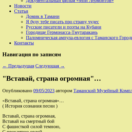
Документальный фильм «Мой Лермонтов»
Новости
Статьи
Домик в Тамани
Я буду тебе писать про страну чудес
Русские писатели и поэты на Кубани
Городище Гермонасса-Тмутаракань
Паломническая ампула-евлогия с Таманского Горо
Контакты
Навигация по записям
←
Предыдущая
Следующая
→
"Вставай, страна огромная"…
Опубликовано
09/05/2023
автором
Таманский Музейный Комп
«Вставай, страна огромная»…
( История сознания песни )
Вставай, страна огромная,
Вставай на смертный бой
С фашисткой силой темною,
С проклятою ордой.