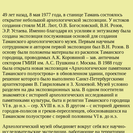
49 лет назад, 8 мая 1977 года, в станице Тамань состоялось
открытие небольшой археологической экспозиции. У истоков
создания стояли М.И. Лют, О.В. Богословский, В.Н. Розов,
Э.Р. Устаева. Именно благодаря их усилиям и энтузиазму была
создана экспозиция послужившая основой для создания
Таманского археологического музея. Первым научным
сотрудником и автором первой экспозиции был В.Н. Розов. В
основу были положены материалы из раскопок Таманского
городища, проводимых А.К. Коровиной – зав. античным
сектором ГМИИ им. А.С. Пушкина г. Москва. В 1988 году
была открыта новая экспозиция «Археологические памятники
Таманского полуострова» в обновленном здании, проектное
решение которого было выполнено Санкт-Петербургскими
архитекторами В. Гавриловым и З. Хохоевой. Музей условно
разделен на два экспозиционных зала. В одном посетители
знакомятся с историей археологических исследований и
памятниками культуры, быта и религии Таманского городища
VI в. до н.э. – сер. XVIII в. н.э. В другом – с историей древних
городов-полисов и греков-переселенцев, обосновавшихся на
Таманском полуострове с первой половины VI в. до н.э.
Археологический музей объединяет вокруг себя все научно-
исследовательские экспедиции, работающие на территории