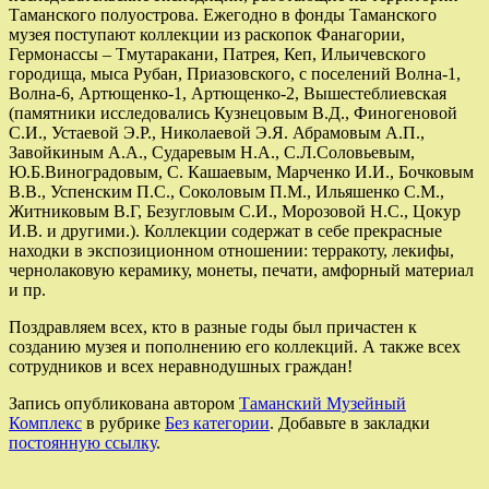
Таманского полуострова. Ежегодно в фонды Таманского
музея поступают коллекции из раскопок Фанагории,
Гермонассы – Тмутаракани, Патрея, Кеп, Ильичевского
городища, мыса Рубан, Приазовского, с поселений Волна-1,
Волна-6, Артющенко-1, Артющенко-2, Вышестеблиевская
(памятники исследовались Кузнецовым В.Д., Финогеновой
С.И., Устаевой Э.Р., Николаевой Э.Я. Абрамовым А.П.,
Завойкиным А.А., Сударевым Н.А., С.Л.Соловьевым,
Ю.Б.Виноградовым, С. Кашаевым, Марченко И.И., Бочковым
В.В., Успенским П.С., Соколовым П.М., Ильяшенко С.М.,
Житниковым В.Г, Безугловым С.И., Морозовой Н.С., Цокур
И.В. и другими.). Коллекции содержат в себе прекрасные
находки в экспозиционном отношении: терракоту, лекифы,
чернолаковую керамику, монеты, печати, амфорный материал
и пр.
Поздравляем всех, кто в разные годы был причастен к
созданию музея и пополнению его коллекций. А также всех
сотрудников и всех неравнодушных граждан!
Запись опубликована автором
Таманский Музейный
Комплекс
в рубрике
Без категории
. Добавьте в закладки
постоянную ссылку
.