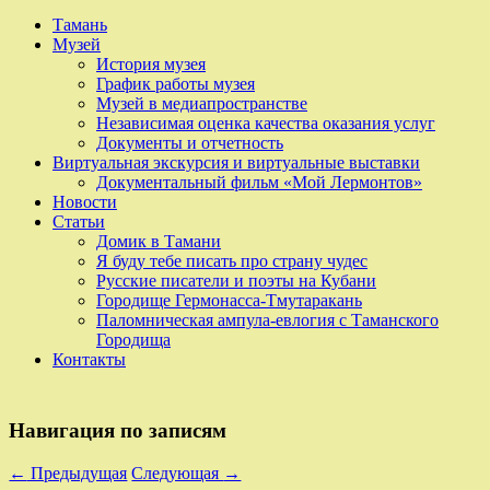
Тамань
Музей
История музея
График работы музея
Музей в медиапространстве
Независимая оценка качества оказания услуг
Документы и отчетность
Виртуальная экскурсия и виртуальные выставки
Документальный фильм «Мой Лермонтов»
Новости
Статьи
Домик в Тамани
Я буду тебе писать про страну чудес
Русские писатели и поэты на Кубани
Городище Гермонасса-Тмутаракань
Паломническая ампула-евлогия с Таманского
Городища
Контакты
Навигация по записям
←
Предыдущая
Следующая
→