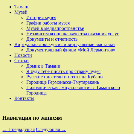
Тамань
Музей
История музея
График работы музея
Музей в медиапространстве
Независимая оценка качества оказания услуг
Документы и отчетность
Виртуальная экскурсия и виртуальные выставки
Документальный фильм «Мой Лермонтов»
Новости
Статьи
Домик в Тамани
Я буду тебе писать про страну чудес
Русские писатели и поэты на Кубани
Городище Гермонасса-Тмутаракань
Паломническая ампула-евлогия с Таманского
Городища
Контакты
Навигация по записям
←
Предыдущая
Следующая
→