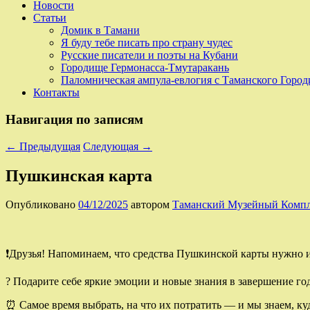
Новости
Статьи
Домик в Тамани
Я буду тебе писать про страну чудес
Русские писатели и поэты на Кубани
Городище Гермонасса-Тмутаракань
Паломническая ампула-евлогия с Таманского Горо
Контакты
Навигация по записям
←
Предыдущая
Следующая
→
Пушкинская карта
Опубликовано
04/12/2025
автором
Таманский Музейный Комп
❗️Друзья! Напоминаем, что средства Пушкинской карты нужно и
? Подарите себе яркие эмоции и новые знания в завершение го
⏰ Самое время выбрать, на что их потратить — и мы знаем, куд