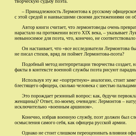
творческую судьбу поэта.
– Принадлежность Лермонтова к русскому офицерскому ко
с этой средой и наивысшими своими достижениями он об
Автор книги считает, что лермонтоведы очень превратн
нарастало на протяжении всего XIX века, – указывает Лу
невыносимое для поэта, что, конечно, не соответствовало
Он настаивает, что «все исследователи Лермонтова были
не писал стихов, вряд ли поймет Лермонтова-поэта?
Подобный метод интерпретации творчества создает, на 
факты в контексте военной службы поэта рисуют парадн
Используя эту же «портретную» аналогию, стоит заметит
блестящего офицера, сколько человека с шестью пальцами
Это порождает резонный вопрос: как, будучи первоклас
женщины)? Ответ, по-моему, очевиден: Лермонтов – нату
исключительно «военным аршином».
Конечно, избрав военную службу, поэт должен был следо
осмысления самого себя, как офицера русской армии.
Однако не стоит слишком переоценивать влияния офиц