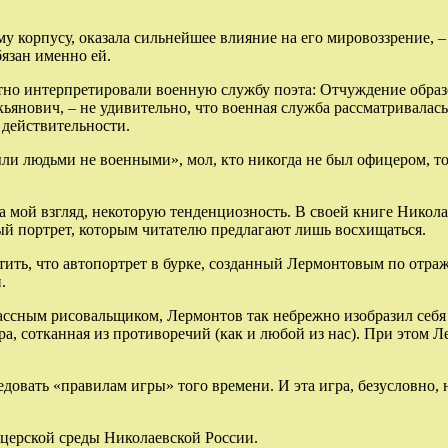
рпусу, оказала сильнейшее влияние на его мировоззрение, – п
язан именно ей.
о интерпретировали военную службу поэта: Отчуждение образо
кьянович, – не удивительно, что военная служба рассматривалас
 действительности.
 людьми не военными», мол, кто никогда не был офицером, тому
мой взгляд, некоторую тенденциозность. В своей книге Никол
ый портрет, которым читателю предлагают лишь восхищаться.
ь, что автопортрет в бурке, созданный Лермонтовым по отражен
.
сным рисовальщиком, Лермонтов так небрежно изобразил себя (
ра, сотканная из противоречий (как и любой из нас). При этом 
вать «правилам игры» того времени. И эта игра, безусловно, н
ерской среды Николаевской России.