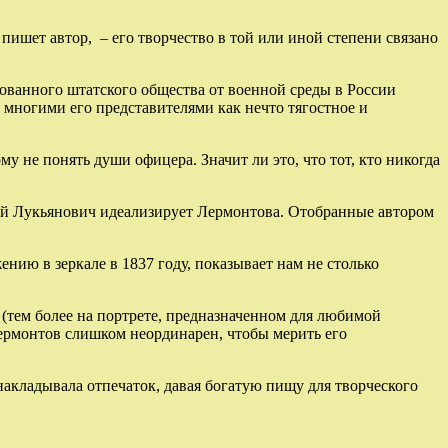
ишет автор, – его творчество в той или иной степени связано
ванного штатского общества от военной среды в России
ь многими его представителями как нечто тягостное и
 не понять души офицера. Значит ли это, что тот, кто никогда
ай Лукьянович идеализирует Лермонтова. Отобранные автором
ию в зеркале в 1837 году, показывает нам не столько
тем более на портрете, предназначенном для любимой
Лермонтов слишком неординарен, чтобы мерить его
акладывала отпечаток, давая богатую пищу для творческого