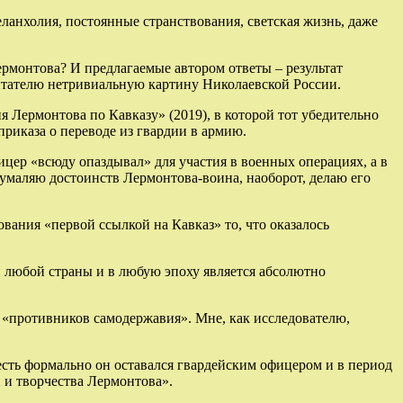
анхолия, постоянные странствования, светская жизнь, даже
монтова? И предлагаемые автором ответы – результат
читателю нетривиальную картину Николаевской России.
 Лермонтова по Кавказу» (2019), в которой тот убедительно
приказа о переводе из гвардии в армию.
ер «всюду опаздывал» для участия в военных операциях, а в
 умаляю достоинств Лермонтова-воина, наоборот, делаю его
ния «первой ссылкой на Кавказ» то, что оказалось
и любой страны и в любую эпоху является абсолютно
«противников самодержавия». Мне, как исследователю,
сть формально он оставался гвардейским офицером и в период
и и творчества Лермонтова».