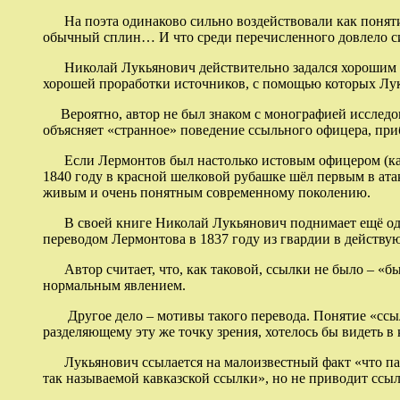
На поэта одинаково сильно воздействовали как понятие
обычный сплин… И что среди перечисленного довлело сил
Николай Лукьянович действительно задался хорошим (и
хорошей проработки источников, с помощью которых Лук
Вероятно, автор не был знаком с монографией исследова
объясняет «странное» поведение ссыльного офицера, приб
Если Лермонтов был настолько истовым офицером (каким
1840 году в красной шелковой рубашке шёл первым в атак
живым и очень понятным современному поколению.
В своей книге Николай Лукьянович поднимает ещё одну
переводом Лермонтова в 1837 году из гвардии в действу
Автор считает, что, как таковой, ссылки не было – «бы
нормальным явлением.
Другое дело – мотивы такого перевода. Понятие «ссылк
разделяющему эту же точку зрения, хотелось бы видеть в
Лукьянович ссылается на малоизвестный факт «что пате
так называемой кавказской ссылки», но не приводит ссыл