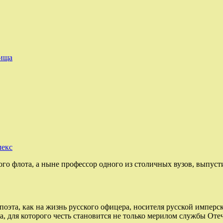
дища
лекс
 флота, а ныне профессор одного из столичных вузов, выпуст
оэта, как на жизнь русского офицера, носителя русской имперс
ра, для которого честь становится не только мерилом службы От