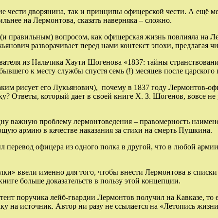
 чести дворянина, так и принципы офицерской чести. А ещё мел
ьнее на Лермонтова, сказать наверняка – сложно.
 правильным) вопросом, как офицерская жизнь повлияла на Лер
ьянович разворачивает перед нами контекст эпохи, предлагая 
теля из Нальчика Хаути Шогенова «1837: тайны странствования
ывшего к месту службы спустя семь (!) месяцев после царского 
 рисует его Лукьянович), почему в 1837 году Лермонтов-офиц
у? Ответы, который дает в своей книге Х. З. Шогенов, вовсе не
 важную проблему лермонтоведения – правомерность наименова
ющую армию в качестве наказания за стихи на смерть Пушкина.
л перевод офицера из одного полка в другой, что в любой арми
и» ввели именно для того, чтобы внести Лермонтова в списки 
 книге больше доказательств в пользу этой концепции.
нт поручика лейб-гвардии Лермонтов получил на Кавказе, то е
ку на источник. Автор ни разу не ссылается на «Летопись жизн