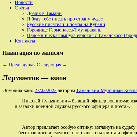
Новости
Статьи
Домик в Тамани
Я буду тебе писать про страну чудес
Русские писатели и поэты на Кубани
Городище Гермонасса-Тмутаракань
Паломническая ампула-евлогия с Таманского Горо
Контакты
Навигация по записям
←
Предыдущая
Следующая
→
Лермонтов — воин
Опубликовано
27/03/2023
автором
Таманский Музейный Комп
Николай Лукьянович – бывший офицер военно-морского
и загадки военной службы русского офицера и поэта».
Автор предлагает особую оптику: взглянуть на судьбу п
– бесстрашного и смелого, настоящего патриота и офице