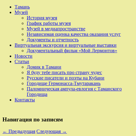
Тамань
Музей
История музея
График работы музея
Музей в медиапространстве
Независимая оценка качества оказания услуг
Документы и отчетность
Виртуальная экскурсия и виртуальные выставки
Документальный фильм «Мой Лермонтов»
Новости
Статьи
Домик в Тамани
Я буду тебе писать про страну чудес
Русские писатели и поэты на Кубани
Городище Гермонасса-Тмутаракань
Паломническая ампула-евлогия с Таманского
Городища
Контакты
Навигация по записям
←
Предыдущая
Следующая
→