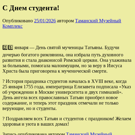
С Днем студента!
Опубликовано
25/01/2026
автором
Таманский Музейный
Комплекс
2️⃣5️⃣ января — День святой мученицы Татьяны. Будучи
дочерью богатого римлянина, она избрала путь духовного
развития и стала диаконисой Римской церкви. Она ухаживала
за больными, помогала малоимущим, но за веру в Иисуса
Христа была приговорена к мученической смерти.
? История праздника студентов началась в XVIII веке, когда
25 января 1755 года, императрица Елизавета подписала «Указ
об учреждении в Москве университета и двух гимназий».
День ангела всех православных Татьян приобрел новое
содержание, и теперь этот праздник отмечали не только
верующие, но и студенты.
? Поздравляем всех Татьян и студентов с праздником! Желаем
здоровья и уюта в ваших домах!
Запись опубликована автором
Таманский Музейный