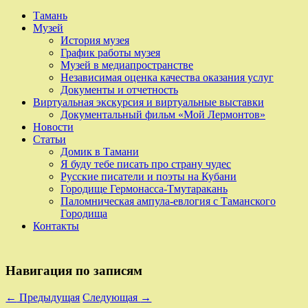
Тамань
Музей
История музея
График работы музея
Музей в медиапространстве
Независимая оценка качества оказания услуг
Документы и отчетность
Виртуальная экскурсия и виртуальные выставки
Документальный фильм «Мой Лермонтов»
Новости
Статьи
Домик в Тамани
Я буду тебе писать про страну чудес
Русские писатели и поэты на Кубани
Городище Гермонасса-Тмутаракань
Паломническая ампула-евлогия с Таманского
Городища
Контакты
Навигация по записям
←
Предыдущая
Следующая
→