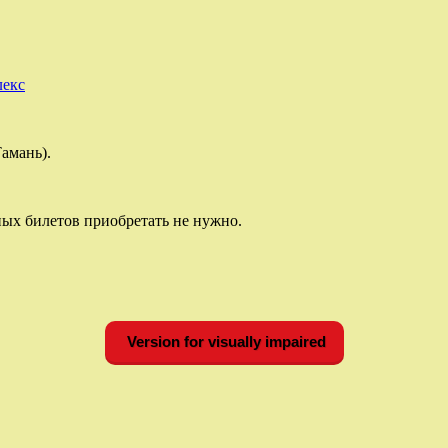
лекс
амань).
ных билетов приобретать не нужно.
Version for visually impaired